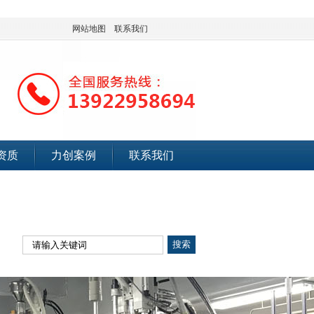
网站地图
联系我们
资质
力创案例
联系我们