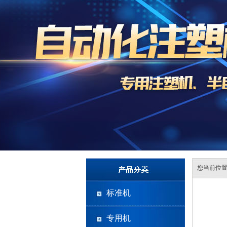
您当前位
标准机
专用机