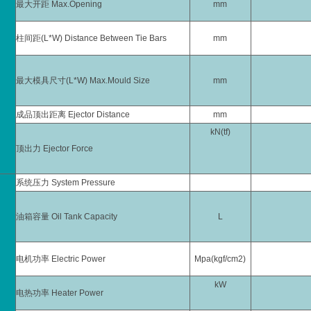
最大开距 Max.Opening
mm
柱间距(L*W) Distance Between Tie Bars
mm
最大模具尺寸(L*W) Max.Mould Size
mm
成品顶出距离 Ejector Distance
mm
kN(tf)
顶出力 Ejector Force
系统压力 System Pressure
油箱容量 Oil Tank Capacity
L
电机功率 Electric Power
Mpa(kgf/cm2)
kW
电热功率 Heater Power