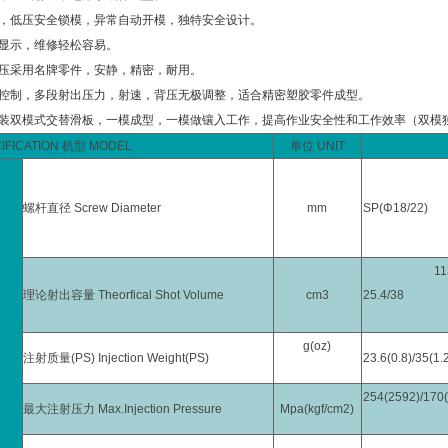
模，低压安全锁模，异常自动开模，独特安全设计。
障显示，维修轻松容易。
液压采用名牌零件，安静，精密，耐用。
度控制，多段射出压力，射速，背压无极调整，适合精密塑胶零件成型。
加装双模式交替滑板，一模成型，一模做镶入工作，提高作业安全性和工作效率（双模
IFICATION 机型 MODEL
单位 UNIT
螺杆直径 Screw Diameter
mm
SP(Φ18/22)
11
理论射出容量 Theorfical Shot Volume
cm3
25.4/38
g(oz)
注射质量(PS) Injection Weight(PS)
23.6(0.8)/35(1.
254(2592)/170
最大注射压力 Max.Injection Pressure
Mpa(kgf/cm2)