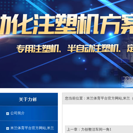
您当前位置：
米兰体育平台官方网站,米兰
公司简介
米兰体育平台官方网站,米兰
上一章：
力创整洁车间一角1