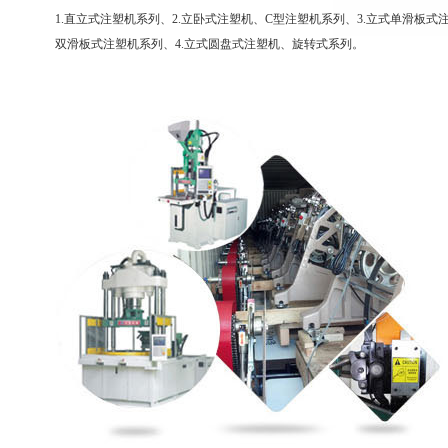
1.直立式注塑机系列、2.立卧式注塑机、C型注塑机系列、3.立式单滑板式
双滑板式注塑机系列、4.立式圆盘式注塑机、旋转式系列。