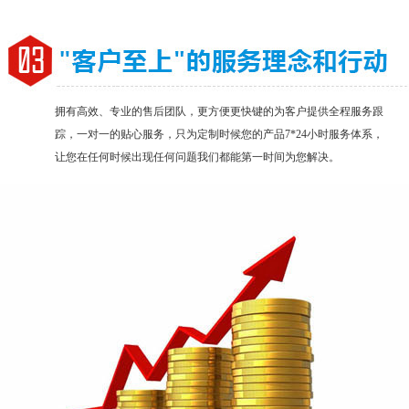
拥有高效、专业的售后团队，更方便更快键的为客户提供全程服务跟
踪，一对一的贴心服务，只为定制时候您的产品7*24小时服务体系，
让您在任何时候出现任何问题我们都能第一时间为您解决。