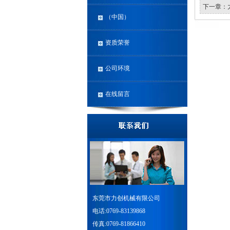
下一章：
（中国）
资质荣誉
公司环境
在线留言
东莞市力创机械有限公司
电话:0769-83139868
传真:0769-81866410