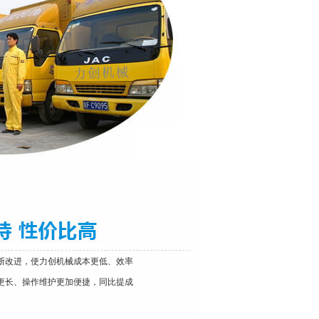
不断改进，使力创机械成本更低、效率
长、操作维护更加便捷，同比提成