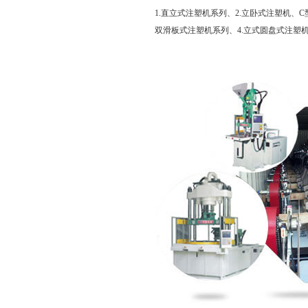
1.直立式注塑机系列、2.立卧式注塑机、
双滑板式注塑机系列、4.立式圆盘式注塑