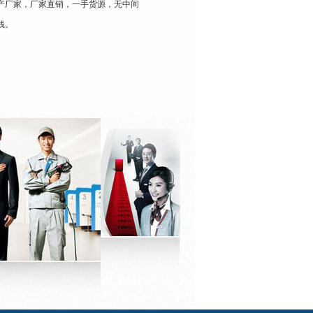
产厂家，厂家直销，一手货源，无中间
钱。