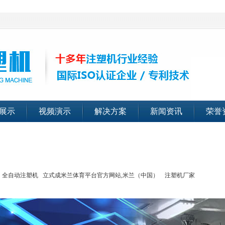
展示
视频演示
解决方案
新闻资讯
荣誉
全自动注塑机
立式成米兰体育平台官方网站,米兰（中国）
注塑机厂家