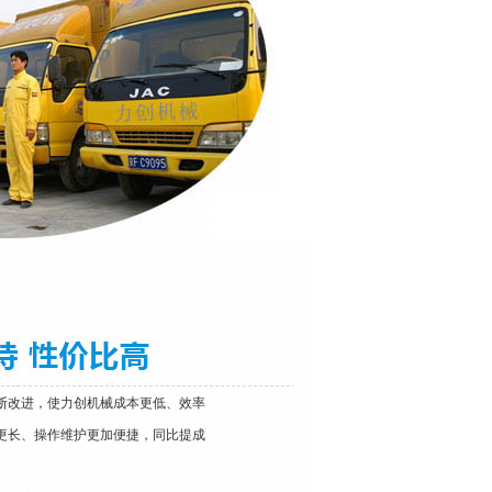
不断改进，使力创机械成本更低、效率
长、操作维护更加便捷，同比提成