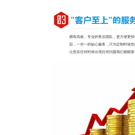
拥有高效、专业的售后团队，更方便更快
踪，一对一的贴心服务，只为定制时候您的
让您在任何时候出现任何问题我们都能第